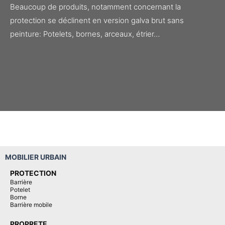
Beaucoup de produits, notamment concernant la
protection se déclinent en version galva brut sans
peinture: Potelets, bornes, arceaux, étrier…
MOBILIER URBAIN
PROTECTION
Barrière
Potelet
Borne
Barrière mobile
PROPRETE