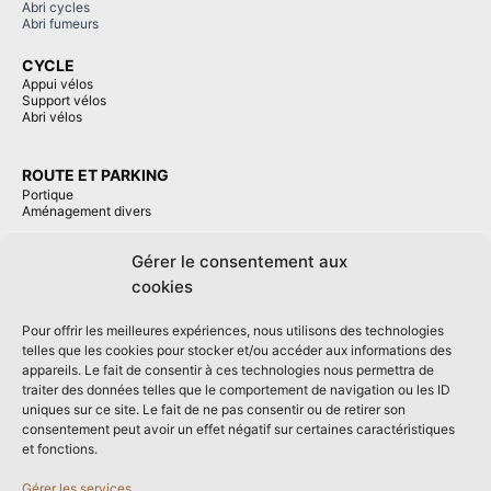
Abri cycles
Abri fumeurs
CYCLE
Appui vélos
Support vélos
Abri vélos
ROUTE ET PARKING
Portique
Aménagement divers
Gérer le consentement aux
IDGABION
cookies
Banc gabion
Mobilier gabion
Pour offrir les meilleures expériences, nous utilisons des technologies
telles que les cookies pour stocker et/ou accéder aux informations des
appareils. Le fait de consentir à ces technologies nous permettra de
traiter des données telles que le comportement de navigation ou les ID
REALISATION
uniques sur ce site. Le fait de ne pas consentir ou de retirer son
CONTACT
consentement peut avoir un effet négatif sur certaines caractéristiques
et fonctions.
AGENCE URBAINE SARL
11 rue des Saulniers
Gérer les services